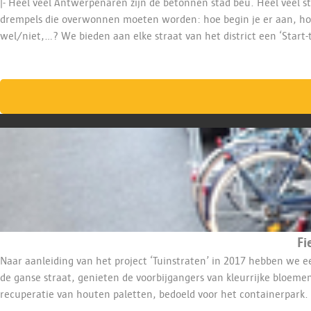
|- Heel veel Antwerpenaren zijn de betonnen stad beu. Heel veel st
drempels die overwonnen moeten worden: hoe begin je er aan, hoe b
wel/niet,…? We bieden aan elke straat van het district een ‘Start-
het district kan beroep doen op een Tuinstraat-coach. Die organise
Fi
Naar aanleiding van het project ‘Tuinstraten’ in 2017 hebben we een fietsenstalling, met bovenop een plantenbak geïntegreerd, ontworpen en gebouwd. T
de ganse straat, genieten de voorbijgangers van kleurrijke bloemen en de buren plukken er regelmatig verse kruiden. \nDestijds hadden we een zeer beperkt budget en maakten we gebruik van
recuperatie van houten paletten, bedoeld voor het containerpark. We willen een nieuwe versie bouwen die duurzamer, steviger maar tevens mooier en lichter is, modulair en demonteerbaar waarbij