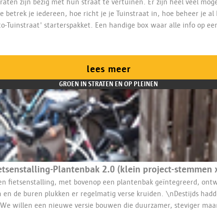
raten zijn bezig met hun straat te vertuinen. Er zijn heel veel mog
etrek je iedereen, hoe richt je je Tuinstraat in, hoe beheer je al
to-Tuinstraat' starterspakket. Een handige box waar alle info op ee
ert ook infosessies, ervaringsuitwisseling, begeleide fietstochten
lees meer
GROEN IN STRATEN EN OP PLEINEN
etsenstalling-Plantenbak 2.0 (klein project-stemmen 
ot op vandaag wordt deze onderhouden door