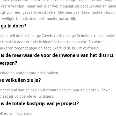
 hoek van de Lange Zavelstraat en de Lange Scholierstraat mag ni
keerd worden, maar het is er wel mogelijk en gebeurt dag en nach
orgt voor een gevaarlijke situatie. Met een paar bloembakken hoop 
t veiliger te maken en ook mooier natuurlijk.
 ga je doen?
roject wil de hoek Lange Zavelstraat / Lange Scholierstraat mooier
ger maken door er enkele bloembakken te plaatsen. Zo wordt
arkeren tegengegaan en tegelijkertijd de buurt verfraaid.
is de meerwaarde voor de inwoners van het district
werpen?
veilige en aangename hoek maken.
e valkuilen zie je?
nderhoud van de bak en het water geven aan de planten. Zowel
cieel als voldoende vrijwilligers.
is de totale kostprijs van je project?
50 euro = 750 euro