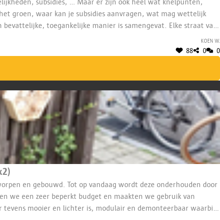
elijkheden, subsidies, … Maar er zijn ook heel wat knelpunten,
 het groen, waar kan je subsidies aanvragen, wat mag wettelijk
n bevattelijke, toegankelijke manier is samengevat. Elke straat van
 langs inspirerende vergroeningsprojecten in Antwerpen, …
Koen W.
88
0
0
x2)