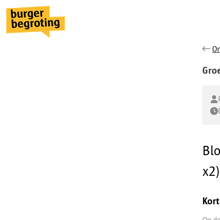
On
Groe
Bl
x2)
Kort