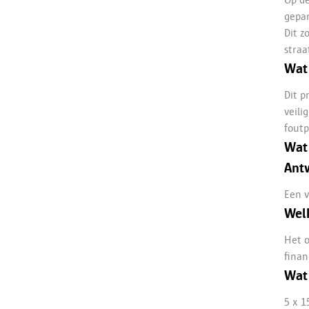
Op de
gepar
Dit z
straa
Wat
Dit p
veili
foutp
Wat 
Ant
Een 
Welk
Het o
finan
Wat 
5 x 1